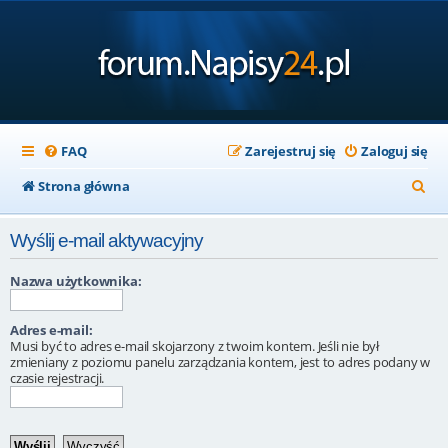
FAQ
Zarejestruj się
Zaloguj się
S
Strona główna
z
Wyślij e-mail aktywacyjny
u
k
Nazwa użytkownika:
a
Adres e-mail:
j
Musi być to adres e-mail skojarzony z twoim kontem. Jeśli nie był
zmieniany z poziomu panelu zarządzania kontem, jest to adres podany w
czasie rejestracji.