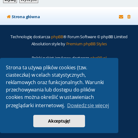
Strona główna
Technologię dostarcza
phpBB
® Forum Software © phpBB Limited
Absolution style by
Premium phpBB Styles
Polski pakiet językowy dostarcza
phpBB.pl
Zasady ochrony danych osobowych
|
Regulamin
Strona ta używa plików cookies (tzw.
ciasteczka) w celach statystycznych,
reklamowych oraz funkcjonalnych. Warunki
przechowywania lub dostępu do plików
cookies można określić w ustawieniach
przeglądarki internetowej.
Dowiedz się więcej
Akceptuję!