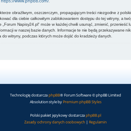
https://www.phpbb.com/
e
.
kterze obraźliwym, oszczerczym, propagującym treści niezgodne z pols
kować dla ciebie całkowitym zablokowaniem dostępu do tej witryny, a tw
 „Forum Napisy24.pl” może w każdej chwili usunąć, zmienić, przenieść 
formacji w naszej bazie danych. Informacje te nie będą przekazywane nik
 do witryny, podczas których może dojść do kradzieży danych.
Technologię dostarcza
phpBB
® Forum Software © phpBB Limited
Absolution style by
Premium phpBB Styles
Polski pakiet językowy dostarcza
phpBB.pl
Zasady ochrony danych osobowych
|
Regulamin