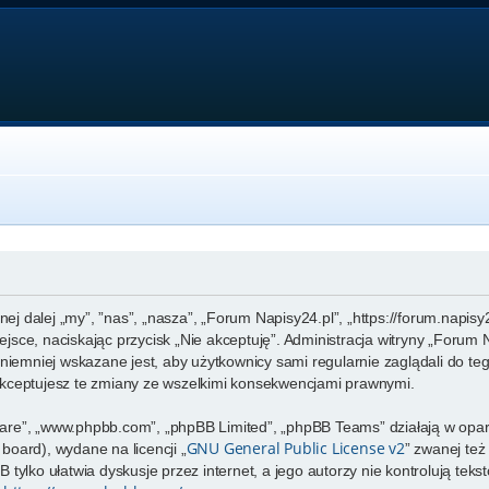
nej dalej „my”, ”nas”, „nasza”, „Forum Napisy24.pl”, „https://forum.napis
miejsce, naciskając przycisk „Nie akceptuję”. Administracja witryny „For
niemniej wskazane jest, aby użytkownicy sami regularnie zaglądali do te
kceptujesz te zmiany ze wszelkimi konsekwencjami prawnymi.
ftware”, „www.phpbb.com”, „phpBB Limited”, „phpBB Teams” działają w op
GNU General Public License v2
 board), wydane na licencji „
” zwanej te
tylko ułatwia dyskusje przez internet, a jego autorzy nie kontrolują te