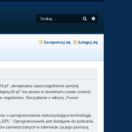
Szukaj
Wyszukiwanie zaa
Zarejestruj się
Zaloguj się
y24.pl”, akceptujesz wyszczególnione poniżej
um Napisy24.pl” ma prawo w dowolnym czasie zmienić
go regulaminu. Korzystanie z witryny „Forum
arciu o oprogramowanie wykorzystujące technologię
ż „GPL”. Oprogramowanie jest dostępne do pobrania
kstów zamieszczanych w internecie za jego pomocą.