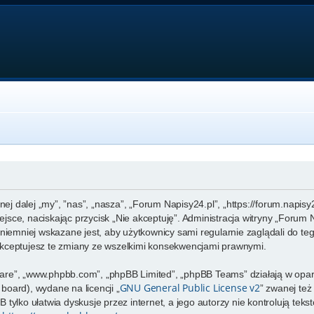
nej dalej „my”, ”nas”, „nasza”, „Forum Napisy24.pl”, „https://forum.napis
miejsce, naciskając przycisk „Nie akceptuję”. Administracja witryny „For
niemniej wskazane jest, aby użytkownicy sami regularnie zaglądali do te
kceptujesz te zmiany ze wszelkimi konsekwencjami prawnymi.
ftware”, „www.phpbb.com”, „phpBB Limited”, „phpBB Teams” działają w op
GNU General Public License v2
 board), wydane na licencji „
” zwanej te
tylko ułatwia dyskusje przez internet, a jego autorzy nie kontrolują te