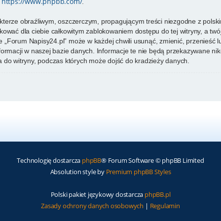
https://www.phpbb.com/
e
.
kterze obraźliwym, oszczerczym, propagującym treści niezgodne z pols
kować dla ciebie całkowitym zablokowaniem dostępu do tej witryny, a tw
 „Forum Napisy24.pl” może w każdej chwili usunąć, zmienić, przenieść 
formacji w naszej bazie danych. Informacje te nie będą przekazywane nik
 do witryny, podczas których może dojść do kradzieży danych.
Technologię dostarcza
phpBB
® Forum Software © phpBB Limited
Absolution style by
Premium phpBB Styles
Polski pakiet językowy dostarcza
phpBB.pl
Zasady ochrony danych osobowych
|
Regulamin