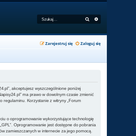
Szukaj
Wyszukiwanie zaa
Zarejestruj się
Zaloguj się
y24.pl”, akceptujesz wyszczególnione poniżej
um Napisy24.pl” ma prawo w dowolnym czasie zmienić
go regulaminu. Korzystanie z witryny „Forum
arciu o oprogramowanie wykorzystujące technologię
ż „GPL”. Oprogramowanie jest dostępne do pobrania
kstów zamieszczanych w internecie za jego pomocą.