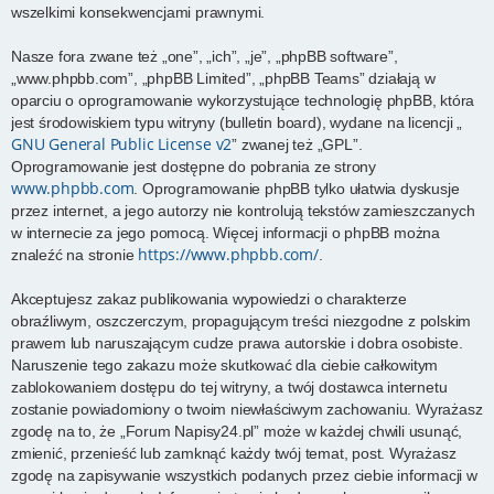
wszelkimi konsekwencjami prawnymi.
Nasze fora zwane też „one”, „ich”, „je”, „phpBB software”,
„www.phpbb.com”, „phpBB Limited”, „phpBB Teams” działają w
oparciu o oprogramowanie wykorzystujące technologię phpBB, która
jest środowiskiem typu witryny (bulletin board), wydane na licencji „
GNU General Public License v2
” zwanej też „GPL”.
Oprogramowanie jest dostępne do pobrania ze strony
www.phpbb.com
. Oprogramowanie phpBB tylko ułatwia dyskusje
przez internet, a jego autorzy nie kontrolują tekstów zamieszczanych
w internecie za jego pomocą. Więcej informacji o phpBB można
https://www.phpbb.com/
znaleźć na stronie
.
Akceptujesz zakaz publikowania wypowiedzi o charakterze
obraźliwym, oszczerczym, propagującym treści niezgodne z polskim
prawem lub naruszającym cudze prawa autorskie i dobra osobiste.
Naruszenie tego zakazu może skutkować dla ciebie całkowitym
zablokowaniem dostępu do tej witryny, a twój dostawca internetu
zostanie powiadomiony o twoim niewłaściwym zachowaniu. Wyrażasz
zgodę na to, że „Forum Napisy24.pl” może w każdej chwili usunąć,
zmienić, przenieść lub zamknąć każdy twój temat, post. Wyrażasz
zgodę na zapisywanie wszystkich podanych przez ciebie informacji w