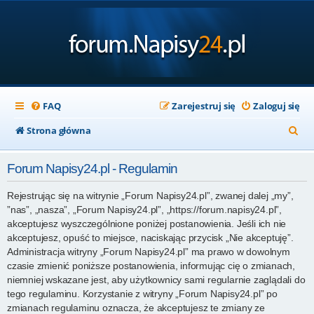
FAQ
Zarejestruj się
Zaloguj się
S
Strona główna
z
Forum Napisy24.pl - Regulamin
u
k
Rejestrując się na witrynie „Forum Napisy24.pl”, zwanej dalej „my”,
”nas”, „nasza”, „Forum Napisy24.pl”, „https://forum.napisy24.pl”,
a
akceptujesz wyszczególnione poniżej postanowienia. Jeśli ich nie
j
akceptujesz, opuść to miejsce, naciskając przycisk „Nie akceptuję”.
Administracja witryny „Forum Napisy24.pl” ma prawo w dowolnym
czasie zmienić poniższe postanowienia, informując cię o zmianach,
niemniej wskazane jest, aby użytkownicy sami regularnie zaglądali do
tego regulaminu. Korzystanie z witryny „Forum Napisy24.pl” po
zmianach regulaminu oznacza, że akceptujesz te zmiany ze