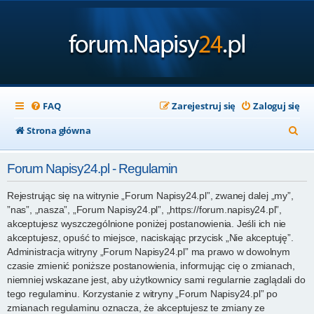
FAQ
Zarejestruj się
Zaloguj się
S
Strona główna
z
Forum Napisy24.pl - Regulamin
u
k
Rejestrując się na witrynie „Forum Napisy24.pl”, zwanej dalej „my”,
”nas”, „nasza”, „Forum Napisy24.pl”, „https://forum.napisy24.pl”,
a
akceptujesz wyszczególnione poniżej postanowienia. Jeśli ich nie
j
akceptujesz, opuść to miejsce, naciskając przycisk „Nie akceptuję”.
Administracja witryny „Forum Napisy24.pl” ma prawo w dowolnym
czasie zmienić poniższe postanowienia, informując cię o zmianach,
niemniej wskazane jest, aby użytkownicy sami regularnie zaglądali do
tego regulaminu. Korzystanie z witryny „Forum Napisy24.pl” po
zmianach regulaminu oznacza, że akceptujesz te zmiany ze