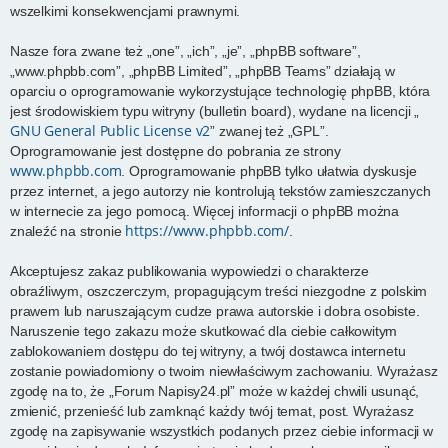
wszelkimi konsekwencjami prawnymi.
Nasze fora zwane też „one”, „ich”, „je”, „phpBB software”,
„www.phpbb.com”, „phpBB Limited”, „phpBB Teams” działają w
oparciu o oprogramowanie wykorzystujące technologię phpBB, która
jest środowiskiem typu witryny (bulletin board), wydane na licencji „
GNU General Public License v2
” zwanej też „GPL”.
Oprogramowanie jest dostępne do pobrania ze strony
www.phpbb.com
. Oprogramowanie phpBB tylko ułatwia dyskusje
przez internet, a jego autorzy nie kontrolują tekstów zamieszczanych
w internecie za jego pomocą. Więcej informacji o phpBB można
https://www.phpbb.com/
znaleźć na stronie
.
Akceptujesz zakaz publikowania wypowiedzi o charakterze
obraźliwym, oszczerczym, propagującym treści niezgodne z polskim
prawem lub naruszającym cudze prawa autorskie i dobra osobiste.
Naruszenie tego zakazu może skutkować dla ciebie całkowitym
zablokowaniem dostępu do tej witryny, a twój dostawca internetu
zostanie powiadomiony o twoim niewłaściwym zachowaniu. Wyrażasz
zgodę na to, że „Forum Napisy24.pl” może w każdej chwili usunąć,
zmienić, przenieść lub zamknąć każdy twój temat, post. Wyrażasz
zgodę na zapisywanie wszystkich podanych przez ciebie informacji w