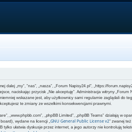
nej dalej „my”, ”nas”, „nasza”, „Forum Napisy24.pl”, „https://forum.napis
miejsce, naciskając przycisk „Nie akceptuję”. Administracja witryny „For
niemniej wskazane jest, aby użytkownicy sami regularnie zaglądali do te
kceptujesz te zmiany ze wszelkimi konsekwencjami prawnymi.
ftware”, „www.phpbb.com”, „phpBB Limited”, „phpBB Teams” działają w op
GNU General Public License v2
 board), wydane na licencji „
” zwanej te
tylko ułatwia dyskusje przez internet, a jego autorzy nie kontrolują te