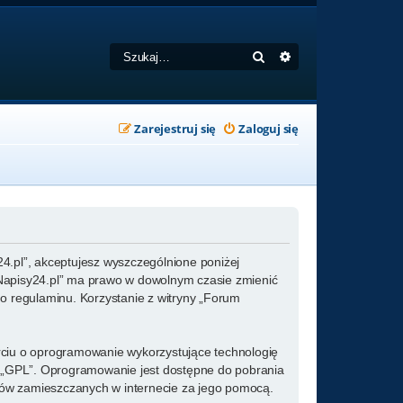
Szukaj
Wyszukiwanie zaa
Zarejestruj się
Zaloguj się
y24.pl”, akceptujesz wyszczególnione poniżej
um Napisy24.pl” ma prawo w dowolnym czasie zmienić
go regulaminu. Korzystanie z witryny „Forum
arciu o oprogramowanie wykorzystujące technologię
ż „GPL”. Oprogramowanie jest dostępne do pobrania
kstów zamieszczanych w internecie za jego pomocą.