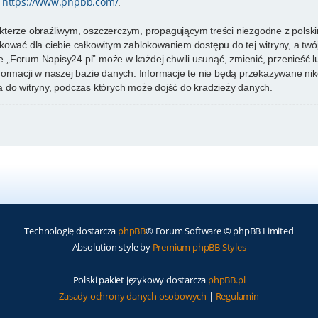
https://www.phpbb.com/
e
.
kterze obraźliwym, oszczerczym, propagującym treści niezgodne z pols
kować dla ciebie całkowitym zablokowaniem dostępu do tej witryny, a tw
 „Forum Napisy24.pl” może w każdej chwili usunąć, zmienić, przenieść 
formacji w naszej bazie danych. Informacje te nie będą przekazywane nik
 do witryny, podczas których może dojść do kradzieży danych.
Technologię dostarcza
phpBB
® Forum Software © phpBB Limited
Absolution style by
Premium phpBB Styles
Polski pakiet językowy dostarcza
phpBB.pl
Zasady ochrony danych osobowych
|
Regulamin