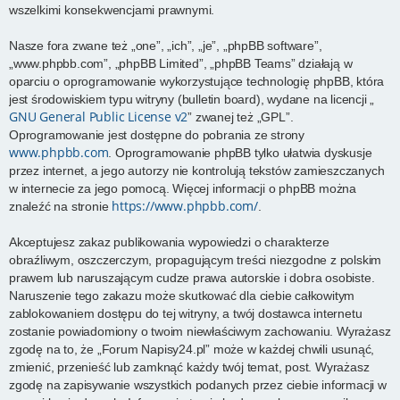
wszelkimi konsekwencjami prawnymi.
Nasze fora zwane też „one”, „ich”, „je”, „phpBB software”,
„www.phpbb.com”, „phpBB Limited”, „phpBB Teams” działają w
oparciu o oprogramowanie wykorzystujące technologię phpBB, która
jest środowiskiem typu witryny (bulletin board), wydane na licencji „
GNU General Public License v2
” zwanej też „GPL”.
Oprogramowanie jest dostępne do pobrania ze strony
www.phpbb.com
. Oprogramowanie phpBB tylko ułatwia dyskusje
przez internet, a jego autorzy nie kontrolują tekstów zamieszczanych
w internecie za jego pomocą. Więcej informacji o phpBB można
https://www.phpbb.com/
znaleźć na stronie
.
Akceptujesz zakaz publikowania wypowiedzi o charakterze
obraźliwym, oszczerczym, propagującym treści niezgodne z polskim
prawem lub naruszającym cudze prawa autorskie i dobra osobiste.
Naruszenie tego zakazu może skutkować dla ciebie całkowitym
zablokowaniem dostępu do tej witryny, a twój dostawca internetu
zostanie powiadomiony o twoim niewłaściwym zachowaniu. Wyrażasz
zgodę na to, że „Forum Napisy24.pl” może w każdej chwili usunąć,
zmienić, przenieść lub zamknąć każdy twój temat, post. Wyrażasz
zgodę na zapisywanie wszystkich podanych przez ciebie informacji w