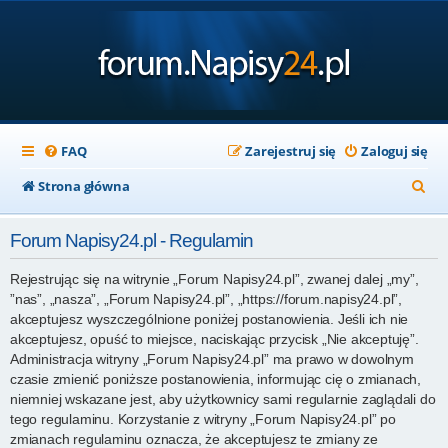
FAQ
Zarejestruj się
Zaloguj się
S
Strona główna
z
Forum Napisy24.pl - Regulamin
u
k
Rejestrując się na witrynie „Forum Napisy24.pl”, zwanej dalej „my”,
”nas”, „nasza”, „Forum Napisy24.pl”, „https://forum.napisy24.pl”,
a
akceptujesz wyszczególnione poniżej postanowienia. Jeśli ich nie
j
akceptujesz, opuść to miejsce, naciskając przycisk „Nie akceptuję”.
Administracja witryny „Forum Napisy24.pl” ma prawo w dowolnym
czasie zmienić poniższe postanowienia, informując cię o zmianach,
niemniej wskazane jest, aby użytkownicy sami regularnie zaglądali do
tego regulaminu. Korzystanie z witryny „Forum Napisy24.pl” po
zmianach regulaminu oznacza, że akceptujesz te zmiany ze