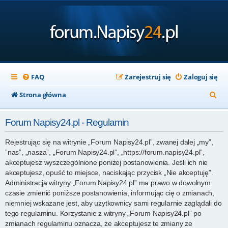
FAQ
Zarejestruj się
Zaloguj się
S
Strona główna
z
Forum Napisy24.pl - Regulamin
u
k
Rejestrując się na witrynie „Forum Napisy24.pl”, zwanej dalej „my”,
”nas”, „nasza”, „Forum Napisy24.pl”, „https://forum.napisy24.pl”,
a
akceptujesz wyszczególnione poniżej postanowienia. Jeśli ich nie
j
akceptujesz, opuść to miejsce, naciskając przycisk „Nie akceptuję”.
Administracja witryny „Forum Napisy24.pl” ma prawo w dowolnym
czasie zmienić poniższe postanowienia, informując cię o zmianach,
niemniej wskazane jest, aby użytkownicy sami regularnie zaglądali do
tego regulaminu. Korzystanie z witryny „Forum Napisy24.pl” po
zmianach regulaminu oznacza, że akceptujesz te zmiany ze