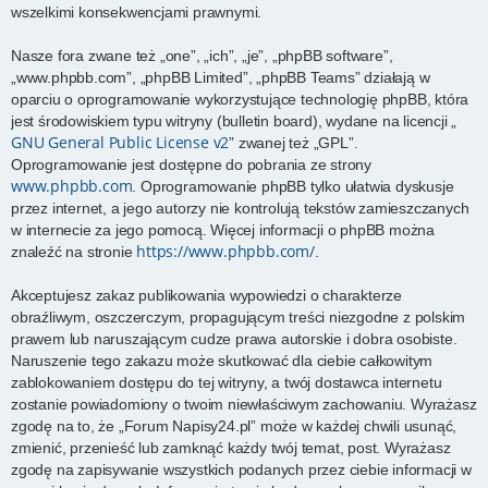
wszelkimi konsekwencjami prawnymi.
Nasze fora zwane też „one”, „ich”, „je”, „phpBB software”,
„www.phpbb.com”, „phpBB Limited”, „phpBB Teams” działają w
oparciu o oprogramowanie wykorzystujące technologię phpBB, która
jest środowiskiem typu witryny (bulletin board), wydane na licencji „
GNU General Public License v2
” zwanej też „GPL”.
Oprogramowanie jest dostępne do pobrania ze strony
www.phpbb.com
. Oprogramowanie phpBB tylko ułatwia dyskusje
przez internet, a jego autorzy nie kontrolują tekstów zamieszczanych
w internecie za jego pomocą. Więcej informacji o phpBB można
https://www.phpbb.com/
znaleźć na stronie
.
Akceptujesz zakaz publikowania wypowiedzi o charakterze
obraźliwym, oszczerczym, propagującym treści niezgodne z polskim
prawem lub naruszającym cudze prawa autorskie i dobra osobiste.
Naruszenie tego zakazu może skutkować dla ciebie całkowitym
zablokowaniem dostępu do tej witryny, a twój dostawca internetu
zostanie powiadomiony o twoim niewłaściwym zachowaniu. Wyrażasz
zgodę na to, że „Forum Napisy24.pl” może w każdej chwili usunąć,
zmienić, przenieść lub zamknąć każdy twój temat, post. Wyrażasz
zgodę na zapisywanie wszystkich podanych przez ciebie informacji w