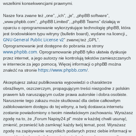
wszelkimi konsekwencjami prawnymi.
Nasze fora zwane też „one”, „ich”, „je”, „phpBB software”,
„www.phpbb.com”, „phpBB Limited”, „phpBB Teams” działają w
oparciu o oprogramowanie wykorzystujące technologię phpBB, która
jest środowiskiem typu witryny (bulletin board), wydane na licencji „
GNU General Public License v2
” zwanej też „GPL”.
Oprogramowanie jest dostępne do pobrania ze strony
www.phpbb.com
. Oprogramowanie phpBB tylko ułatwia dyskusje
przez internet, a jego autorzy nie kontrolują tekstów zamieszczanych
w internecie za jego pomocą. Więcej informacji o phpBB można
https://www.phpbb.com/
znaleźć na stronie
.
Akceptujesz zakaz publikowania wypowiedzi o charakterze
obraźliwym, oszczerczym, propagującym treści niezgodne z polskim
prawem lub naruszającym cudze prawa autorskie i dobra osobiste.
Naruszenie tego zakazu może skutkować dla ciebie całkowitym
zablokowaniem dostępu do tej witryny, a twój dostawca internetu
zostanie powiadomiony o twoim niewłaściwym zachowaniu. Wyrażasz
zgodę na to, że „Forum Napisy24.pl” może w każdej chwili usunąć,
zmienić, przenieść lub zamknąć każdy twój temat, post. Wyrażasz
zgodę na zapisywanie wszystkich podanych przez ciebie informacji w