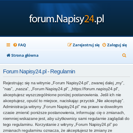
FAQ
Zarejestruj się
Zaloguj się
S
Strona główna
z
Forum Napisy24.pl - Regulamin
u
k
Rejestrując się na witrynie „Forum Napisy24.pl”, zwanej dalej „my”,
”nas”, „nasza”, „Forum Napisy24.pl”, „https://forum.napisy24.pl”,
a
akceptujesz wyszczególnione poniżej postanowienia. Jeśli ich nie
j
akceptujesz, opuść to miejsce, naciskając przycisk „Nie akceptuję”.
Administracja witryny „Forum Napisy24.pl” ma prawo w dowolnym
czasie zmienić poniższe postanowienia, informując cię o zmianach,
niemniej wskazane jest, aby użytkownicy sami regularnie zaglądali do
tego regulaminu. Korzystanie z witryny „Forum Napisy24.pl” po
zmianach regulaminu oznacza, że akceptujesz te zmiany ze