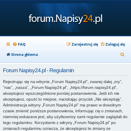
FAQ
Zarejestruj się
Zaloguj się
S
Strona główna
z
Forum Napisy24.pl - Regulamin
u
k
Rejestrując się na witrynie „Forum Napisy24.pl”, zwanej dalej „my”,
”nas”, „nasza”, „Forum Napisy24.pl”, „https://forum.napisy24.pl”,
a
akceptujesz wyszczególnione poniżej postanowienia. Jeśli ich nie
j
akceptujesz, opuść to miejsce, naciskając przycisk „Nie akceptuję”.
Administracja witryny „Forum Napisy24.pl” ma prawo w dowolnym
czasie zmienić poniższe postanowienia, informując cię o zmianach,
niemniej wskazane jest, aby użytkownicy sami regularnie zaglądali do
tego regulaminu. Korzystanie z witryny „Forum Napisy24.pl” po
zmianach regulaminu oznacza, że akceptujesz te zmiany ze