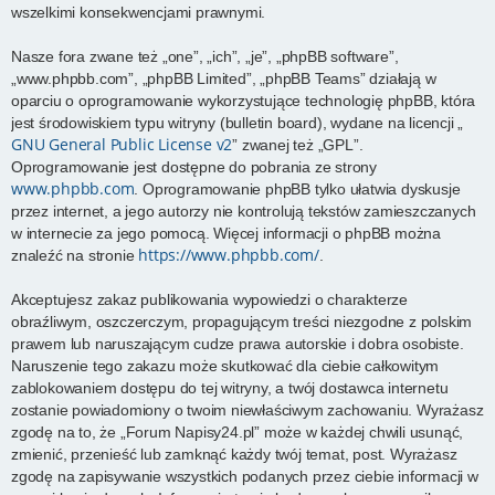
wszelkimi konsekwencjami prawnymi.
Nasze fora zwane też „one”, „ich”, „je”, „phpBB software”,
„www.phpbb.com”, „phpBB Limited”, „phpBB Teams” działają w
oparciu o oprogramowanie wykorzystujące technologię phpBB, która
jest środowiskiem typu witryny (bulletin board), wydane na licencji „
GNU General Public License v2
” zwanej też „GPL”.
Oprogramowanie jest dostępne do pobrania ze strony
www.phpbb.com
. Oprogramowanie phpBB tylko ułatwia dyskusje
przez internet, a jego autorzy nie kontrolują tekstów zamieszczanych
w internecie za jego pomocą. Więcej informacji o phpBB można
https://www.phpbb.com/
znaleźć na stronie
.
Akceptujesz zakaz publikowania wypowiedzi o charakterze
obraźliwym, oszczerczym, propagującym treści niezgodne z polskim
prawem lub naruszającym cudze prawa autorskie i dobra osobiste.
Naruszenie tego zakazu może skutkować dla ciebie całkowitym
zablokowaniem dostępu do tej witryny, a twój dostawca internetu
zostanie powiadomiony o twoim niewłaściwym zachowaniu. Wyrażasz
zgodę na to, że „Forum Napisy24.pl” może w każdej chwili usunąć,
zmienić, przenieść lub zamknąć każdy twój temat, post. Wyrażasz
zgodę na zapisywanie wszystkich podanych przez ciebie informacji w