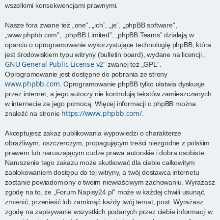
wszelkimi konsekwencjami prawnymi.
Nasze fora zwane też „one”, „ich”, „je”, „phpBB software”,
„www.phpbb.com”, „phpBB Limited”, „phpBB Teams” działają w
oparciu o oprogramowanie wykorzystujące technologię phpBB, która
jest środowiskiem typu witryny (bulletin board), wydane na licencji „
GNU General Public License v2
” zwanej też „GPL”.
Oprogramowanie jest dostępne do pobrania ze strony
www.phpbb.com
. Oprogramowanie phpBB tylko ułatwia dyskusje
przez internet, a jego autorzy nie kontrolują tekstów zamieszczanych
w internecie za jego pomocą. Więcej informacji o phpBB można
https://www.phpbb.com/
znaleźć na stronie
.
Akceptujesz zakaz publikowania wypowiedzi o charakterze
obraźliwym, oszczerczym, propagującym treści niezgodne z polskim
prawem lub naruszającym cudze prawa autorskie i dobra osobiste.
Naruszenie tego zakazu może skutkować dla ciebie całkowitym
zablokowaniem dostępu do tej witryny, a twój dostawca internetu
zostanie powiadomiony o twoim niewłaściwym zachowaniu. Wyrażasz
zgodę na to, że „Forum Napisy24.pl” może w każdej chwili usunąć,
zmienić, przenieść lub zamknąć każdy twój temat, post. Wyrażasz
zgodę na zapisywanie wszystkich podanych przez ciebie informacji w