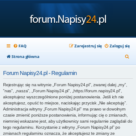
FAQ
Zarejestruj się
Zaloguj się
S
Strona główna
z
Forum Napisy24.pl - Regulamin
u
k
Rejestrując się na witrynie „Forum Napisy24.pl”, zwanej dalej „my”,
”nas”, „nasza”, „Forum Napisy24.pl”, „https://forum.napisy24.pl”,
a
akceptujesz wyszczególnione poniżej postanowienia. Jeśli ich nie
j
akceptujesz, opuść to miejsce, naciskając przycisk „Nie akceptuję”.
Administracja witryny „Forum Napisy24.pl” ma prawo w dowolnym
czasie zmienić poniższe postanowienia, informując cię o zmianach,
niemniej wskazane jest, aby użytkownicy sami regularnie zaglądali do
tego regulaminu. Korzystanie z witryny „Forum Napisy24.pl” po
zmianach regulaminu oznacza, że akceptujesz te zmiany ze