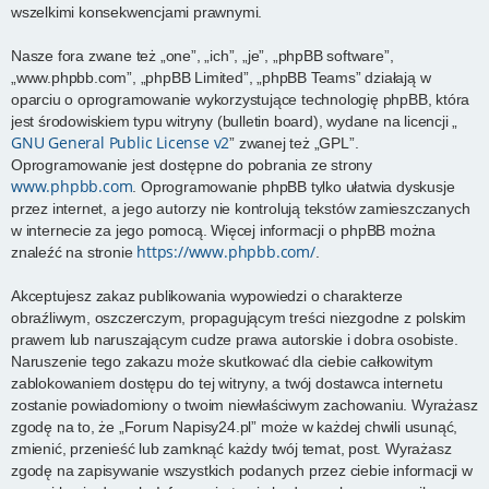
wszelkimi konsekwencjami prawnymi.
Nasze fora zwane też „one”, „ich”, „je”, „phpBB software”,
„www.phpbb.com”, „phpBB Limited”, „phpBB Teams” działają w
oparciu o oprogramowanie wykorzystujące technologię phpBB, która
jest środowiskiem typu witryny (bulletin board), wydane na licencji „
GNU General Public License v2
” zwanej też „GPL”.
Oprogramowanie jest dostępne do pobrania ze strony
www.phpbb.com
. Oprogramowanie phpBB tylko ułatwia dyskusje
przez internet, a jego autorzy nie kontrolują tekstów zamieszczanych
w internecie za jego pomocą. Więcej informacji o phpBB można
https://www.phpbb.com/
znaleźć na stronie
.
Akceptujesz zakaz publikowania wypowiedzi o charakterze
obraźliwym, oszczerczym, propagującym treści niezgodne z polskim
prawem lub naruszającym cudze prawa autorskie i dobra osobiste.
Naruszenie tego zakazu może skutkować dla ciebie całkowitym
zablokowaniem dostępu do tej witryny, a twój dostawca internetu
zostanie powiadomiony o twoim niewłaściwym zachowaniu. Wyrażasz
zgodę na to, że „Forum Napisy24.pl” może w każdej chwili usunąć,
zmienić, przenieść lub zamknąć każdy twój temat, post. Wyrażasz
zgodę na zapisywanie wszystkich podanych przez ciebie informacji w