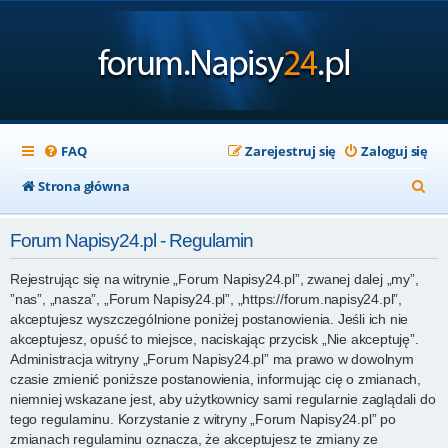
FAQ
Zarejestruj się
Zaloguj się
S
Strona główna
z
Forum Napisy24.pl - Regulamin
u
k
Rejestrując się na witrynie „Forum Napisy24.pl”, zwanej dalej „my”,
”nas”, „nasza”, „Forum Napisy24.pl”, „https://forum.napisy24.pl”,
a
akceptujesz wyszczególnione poniżej postanowienia. Jeśli ich nie
j
akceptujesz, opuść to miejsce, naciskając przycisk „Nie akceptuję”.
Administracja witryny „Forum Napisy24.pl” ma prawo w dowolnym
czasie zmienić poniższe postanowienia, informując cię o zmianach,
niemniej wskazane jest, aby użytkownicy sami regularnie zaglądali do
tego regulaminu. Korzystanie z witryny „Forum Napisy24.pl” po
zmianach regulaminu oznacza, że akceptujesz te zmiany ze