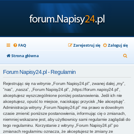
FAQ
Zarejestruj się
Zaloguj się
S
Strona główna
z
Forum Napisy24.pl - Regulamin
u
k
Rejestrując się na witrynie „Forum Napisy24.pl”, zwanej dalej „my”,
”nas”, „nasza”, „Forum Napisy24.pl”, „https://forum.napisy24.pl”,
a
akceptujesz wyszczególnione poniżej postanowienia. Jeśli ich nie
j
akceptujesz, opuść to miejsce, naciskając przycisk „Nie akceptuję”.
Administracja witryny „Forum Napisy24.pl” ma prawo w dowolnym
czasie zmienić poniższe postanowienia, informując cię o zmianach,
niemniej wskazane jest, aby użytkownicy sami regularnie zaglądali do
tego regulaminu. Korzystanie z witryny „Forum Napisy24.pl” po
zmianach regulaminu oznacza, że akceptujesz te zmiany ze