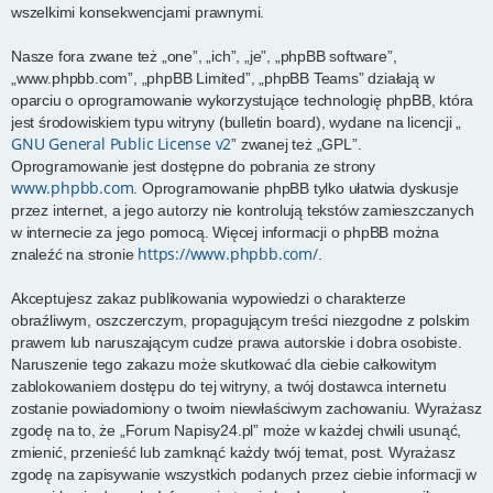
wszelkimi konsekwencjami prawnymi.
Nasze fora zwane też „one”, „ich”, „je”, „phpBB software”,
„www.phpbb.com”, „phpBB Limited”, „phpBB Teams” działają w
oparciu o oprogramowanie wykorzystujące technologię phpBB, która
jest środowiskiem typu witryny (bulletin board), wydane na licencji „
GNU General Public License v2
” zwanej też „GPL”.
Oprogramowanie jest dostępne do pobrania ze strony
www.phpbb.com
. Oprogramowanie phpBB tylko ułatwia dyskusje
przez internet, a jego autorzy nie kontrolują tekstów zamieszczanych
w internecie za jego pomocą. Więcej informacji o phpBB można
https://www.phpbb.com/
znaleźć na stronie
.
Akceptujesz zakaz publikowania wypowiedzi o charakterze
obraźliwym, oszczerczym, propagującym treści niezgodne z polskim
prawem lub naruszającym cudze prawa autorskie i dobra osobiste.
Naruszenie tego zakazu może skutkować dla ciebie całkowitym
zablokowaniem dostępu do tej witryny, a twój dostawca internetu
zostanie powiadomiony o twoim niewłaściwym zachowaniu. Wyrażasz
zgodę na to, że „Forum Napisy24.pl” może w każdej chwili usunąć,
zmienić, przenieść lub zamknąć każdy twój temat, post. Wyrażasz
zgodę na zapisywanie wszystkich podanych przez ciebie informacji w