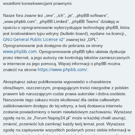
wszelkimi konsekwencjami prawnymi.
Nasze fora zwane też „one”, „ich”, „je”, „phpBB software”,
„www.phpbb.com”, „phpBB Limited”, „phpBB Teams” działają w
oparciu o oprogramowanie wykorzystujące technologię phpBB, która
jest środowiskiem typu witryny (bulletin board), wydane na licencji „
GNU General Public License v2
” zwanej też „GPL”.
Oprogramowanie jest dostępne do pobrania ze strony
www.phpbb.com
. Oprogramowanie phpBB tylko ułatwia dyskusje
przez internet, a jego autorzy nie kontrolują tekstów zamieszczanych
w internecie za jego pomocą. Więcej informacji o phpBB można
https://www.phpbb.com/
znaleźć na stronie
.
Akceptujesz zakaz publikowania wypowiedzi o charakterze
obraźliwym, oszczerczym, propagującym treści niezgodne z polskim
prawem lub naruszającym cudze prawa autorskie i dobra osobiste.
Naruszenie tego zakazu może skutkować dla ciebie całkowitym
zablokowaniem dostępu do tej witryny, a twój dostawca internetu
zostanie powiadomiony o twoim niewłaściwym zachowaniu. Wyrażasz
zgodę na to, że „Forum Napisy24.pl” może w każdej chwili usunąć,
zmienić, przenieść lub zamknąć każdy twój temat, post. Wyrażasz
zgodę na zapisywanie wszystkich podanych przez ciebie informacji w