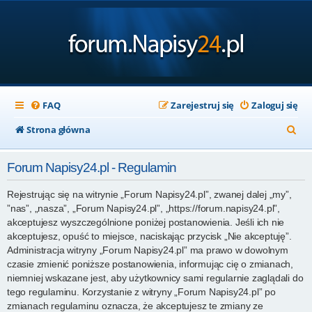
FAQ
Zarejestruj się
Zaloguj się
S
Strona główna
z
Forum Napisy24.pl - Regulamin
u
k
Rejestrując się na witrynie „Forum Napisy24.pl”, zwanej dalej „my”,
”nas”, „nasza”, „Forum Napisy24.pl”, „https://forum.napisy24.pl”,
a
akceptujesz wyszczególnione poniżej postanowienia. Jeśli ich nie
j
akceptujesz, opuść to miejsce, naciskając przycisk „Nie akceptuję”.
Administracja witryny „Forum Napisy24.pl” ma prawo w dowolnym
czasie zmienić poniższe postanowienia, informując cię o zmianach,
niemniej wskazane jest, aby użytkownicy sami regularnie zaglądali do
tego regulaminu. Korzystanie z witryny „Forum Napisy24.pl” po
zmianach regulaminu oznacza, że akceptujesz te zmiany ze