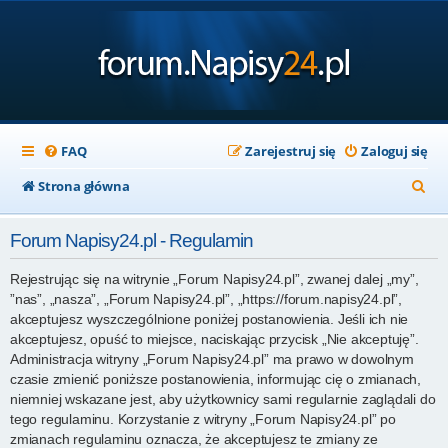
FAQ
Zarejestruj się
Zaloguj się
S
Strona główna
z
Forum Napisy24.pl - Regulamin
u
k
Rejestrując się na witrynie „Forum Napisy24.pl”, zwanej dalej „my”,
”nas”, „nasza”, „Forum Napisy24.pl”, „https://forum.napisy24.pl”,
a
akceptujesz wyszczególnione poniżej postanowienia. Jeśli ich nie
j
akceptujesz, opuść to miejsce, naciskając przycisk „Nie akceptuję”.
Administracja witryny „Forum Napisy24.pl” ma prawo w dowolnym
czasie zmienić poniższe postanowienia, informując cię o zmianach,
niemniej wskazane jest, aby użytkownicy sami regularnie zaglądali do
tego regulaminu. Korzystanie z witryny „Forum Napisy24.pl” po
zmianach regulaminu oznacza, że akceptujesz te zmiany ze