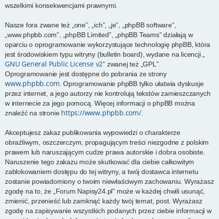
wszelkimi konsekwencjami prawnymi.
Nasze fora zwane też „one”, „ich”, „je”, „phpBB software”,
„www.phpbb.com”, „phpBB Limited”, „phpBB Teams” działają w
oparciu o oprogramowanie wykorzystujące technologię phpBB, która
jest środowiskiem typu witryny (bulletin board), wydane na licencji „
GNU General Public License v2
” zwanej też „GPL”.
Oprogramowanie jest dostępne do pobrania ze strony
www.phpbb.com
. Oprogramowanie phpBB tylko ułatwia dyskusje
przez internet, a jego autorzy nie kontrolują tekstów zamieszczanych
w internecie za jego pomocą. Więcej informacji o phpBB można
https://www.phpbb.com/
znaleźć na stronie
.
Akceptujesz zakaz publikowania wypowiedzi o charakterze
obraźliwym, oszczerczym, propagującym treści niezgodne z polskim
prawem lub naruszającym cudze prawa autorskie i dobra osobiste.
Naruszenie tego zakazu może skutkować dla ciebie całkowitym
zablokowaniem dostępu do tej witryny, a twój dostawca internetu
zostanie powiadomiony o twoim niewłaściwym zachowaniu. Wyrażasz
zgodę na to, że „Forum Napisy24.pl” może w każdej chwili usunąć,
zmienić, przenieść lub zamknąć każdy twój temat, post. Wyrażasz
zgodę na zapisywanie wszystkich podanych przez ciebie informacji w