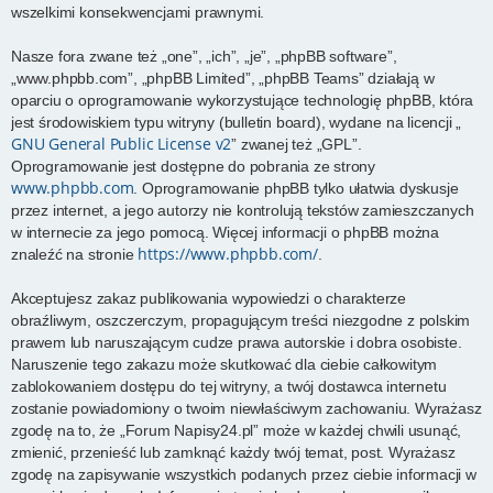
wszelkimi konsekwencjami prawnymi.
Nasze fora zwane też „one”, „ich”, „je”, „phpBB software”,
„www.phpbb.com”, „phpBB Limited”, „phpBB Teams” działają w
oparciu o oprogramowanie wykorzystujące technologię phpBB, która
jest środowiskiem typu witryny (bulletin board), wydane na licencji „
GNU General Public License v2
” zwanej też „GPL”.
Oprogramowanie jest dostępne do pobrania ze strony
www.phpbb.com
. Oprogramowanie phpBB tylko ułatwia dyskusje
przez internet, a jego autorzy nie kontrolują tekstów zamieszczanych
w internecie za jego pomocą. Więcej informacji o phpBB można
https://www.phpbb.com/
znaleźć na stronie
.
Akceptujesz zakaz publikowania wypowiedzi o charakterze
obraźliwym, oszczerczym, propagującym treści niezgodne z polskim
prawem lub naruszającym cudze prawa autorskie i dobra osobiste.
Naruszenie tego zakazu może skutkować dla ciebie całkowitym
zablokowaniem dostępu do tej witryny, a twój dostawca internetu
zostanie powiadomiony o twoim niewłaściwym zachowaniu. Wyrażasz
zgodę na to, że „Forum Napisy24.pl” może w każdej chwili usunąć,
zmienić, przenieść lub zamknąć każdy twój temat, post. Wyrażasz
zgodę na zapisywanie wszystkich podanych przez ciebie informacji w