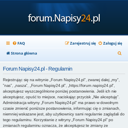
FAQ
Zarejestruj się
Zaloguj się
S
Strona główna
z
Forum Napisy24.pl - Regulamin
u
k
Rejestrując się na witrynie „Forum Napisy24.pl”, zwanej dalej „my”,
”nas”, „nasza”, „Forum Napisy24.pl”, „https://forum.napisy24.pl”,
a
akceptujesz wyszczególnione poniżej postanowienia. Jeśli ich nie
j
akceptujesz, opuść to miejsce, naciskając przycisk „Nie akceptuję”.
Administracja witryny „Forum Napisy24.pl” ma prawo w dowolnym
czasie zmienić poniższe postanowienia, informując cię o zmianach,
niemniej wskazane jest, aby użytkownicy sami regularnie zaglądali do
tego regulaminu. Korzystanie z witryny „Forum Napisy24.pl” po
zmianach regulaminu oznacza, że akceptujesz te zmiany ze