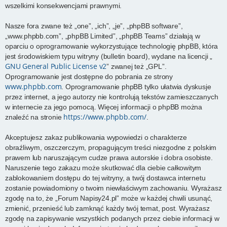
wszelkimi konsekwencjami prawnymi.
Nasze fora zwane też „one”, „ich”, „je”, „phpBB software”,
„www.phpbb.com”, „phpBB Limited”, „phpBB Teams” działają w
oparciu o oprogramowanie wykorzystujące technologię phpBB, która
jest środowiskiem typu witryny (bulletin board), wydane na licencji „
GNU General Public License v2
” zwanej też „GPL”.
Oprogramowanie jest dostępne do pobrania ze strony
www.phpbb.com
. Oprogramowanie phpBB tylko ułatwia dyskusje
przez internet, a jego autorzy nie kontrolują tekstów zamieszczanych
w internecie za jego pomocą. Więcej informacji o phpBB można
https://www.phpbb.com/
znaleźć na stronie
.
Akceptujesz zakaz publikowania wypowiedzi o charakterze
obraźliwym, oszczerczym, propagującym treści niezgodne z polskim
prawem lub naruszającym cudze prawa autorskie i dobra osobiste.
Naruszenie tego zakazu może skutkować dla ciebie całkowitym
zablokowaniem dostępu do tej witryny, a twój dostawca internetu
zostanie powiadomiony o twoim niewłaściwym zachowaniu. Wyrażasz
zgodę na to, że „Forum Napisy24.pl” może w każdej chwili usunąć,
zmienić, przenieść lub zamknąć każdy twój temat, post. Wyrażasz
zgodę na zapisywanie wszystkich podanych przez ciebie informacji w