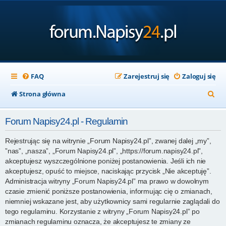
FAQ
Zarejestruj się
Zaloguj się
S
Strona główna
z
Forum Napisy24.pl - Regulamin
u
k
Rejestrując się na witrynie „Forum Napisy24.pl”, zwanej dalej „my”,
”nas”, „nasza”, „Forum Napisy24.pl”, „https://forum.napisy24.pl”,
a
akceptujesz wyszczególnione poniżej postanowienia. Jeśli ich nie
j
akceptujesz, opuść to miejsce, naciskając przycisk „Nie akceptuję”.
Administracja witryny „Forum Napisy24.pl” ma prawo w dowolnym
czasie zmienić poniższe postanowienia, informując cię o zmianach,
niemniej wskazane jest, aby użytkownicy sami regularnie zaglądali do
tego regulaminu. Korzystanie z witryny „Forum Napisy24.pl” po
zmianach regulaminu oznacza, że akceptujesz te zmiany ze