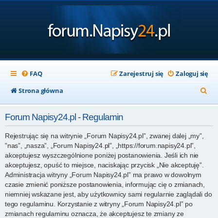
FAQ
Zarejestruj się
Zaloguj się
S
Strona główna
z
Forum Napisy24.pl - Regulamin
u
k
Rejestrując się na witrynie „Forum Napisy24.pl”, zwanej dalej „my”,
”nas”, „nasza”, „Forum Napisy24.pl”, „https://forum.napisy24.pl”,
a
akceptujesz wyszczególnione poniżej postanowienia. Jeśli ich nie
j
akceptujesz, opuść to miejsce, naciskając przycisk „Nie akceptuję”.
Administracja witryny „Forum Napisy24.pl” ma prawo w dowolnym
czasie zmienić poniższe postanowienia, informując cię o zmianach,
niemniej wskazane jest, aby użytkownicy sami regularnie zaglądali do
tego regulaminu. Korzystanie z witryny „Forum Napisy24.pl” po
zmianach regulaminu oznacza, że akceptujesz te zmiany ze