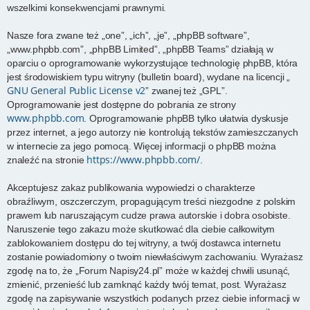
wszelkimi konsekwencjami prawnymi.
Nasze fora zwane też „one”, „ich”, „je”, „phpBB software”,
„www.phpbb.com”, „phpBB Limited”, „phpBB Teams” działają w
oparciu o oprogramowanie wykorzystujące technologię phpBB, która
jest środowiskiem typu witryny (bulletin board), wydane na licencji „
GNU General Public License v2
” zwanej też „GPL”.
Oprogramowanie jest dostępne do pobrania ze strony
www.phpbb.com
. Oprogramowanie phpBB tylko ułatwia dyskusje
przez internet, a jego autorzy nie kontrolują tekstów zamieszczanych
w internecie za jego pomocą. Więcej informacji o phpBB można
https://www.phpbb.com/
znaleźć na stronie
.
Akceptujesz zakaz publikowania wypowiedzi o charakterze
obraźliwym, oszczerczym, propagującym treści niezgodne z polskim
prawem lub naruszającym cudze prawa autorskie i dobra osobiste.
Naruszenie tego zakazu może skutkować dla ciebie całkowitym
zablokowaniem dostępu do tej witryny, a twój dostawca internetu
zostanie powiadomiony o twoim niewłaściwym zachowaniu. Wyrażasz
zgodę na to, że „Forum Napisy24.pl” może w każdej chwili usunąć,
zmienić, przenieść lub zamknąć każdy twój temat, post. Wyrażasz
zgodę na zapisywanie wszystkich podanych przez ciebie informacji w