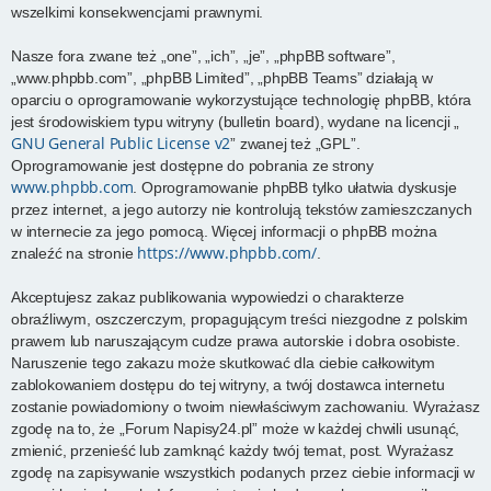
wszelkimi konsekwencjami prawnymi.
Nasze fora zwane też „one”, „ich”, „je”, „phpBB software”,
„www.phpbb.com”, „phpBB Limited”, „phpBB Teams” działają w
oparciu o oprogramowanie wykorzystujące technologię phpBB, która
jest środowiskiem typu witryny (bulletin board), wydane na licencji „
GNU General Public License v2
” zwanej też „GPL”.
Oprogramowanie jest dostępne do pobrania ze strony
www.phpbb.com
. Oprogramowanie phpBB tylko ułatwia dyskusje
przez internet, a jego autorzy nie kontrolują tekstów zamieszczanych
w internecie za jego pomocą. Więcej informacji o phpBB można
https://www.phpbb.com/
znaleźć na stronie
.
Akceptujesz zakaz publikowania wypowiedzi o charakterze
obraźliwym, oszczerczym, propagującym treści niezgodne z polskim
prawem lub naruszającym cudze prawa autorskie i dobra osobiste.
Naruszenie tego zakazu może skutkować dla ciebie całkowitym
zablokowaniem dostępu do tej witryny, a twój dostawca internetu
zostanie powiadomiony o twoim niewłaściwym zachowaniu. Wyrażasz
zgodę na to, że „Forum Napisy24.pl” może w każdej chwili usunąć,
zmienić, przenieść lub zamknąć każdy twój temat, post. Wyrażasz
zgodę na zapisywanie wszystkich podanych przez ciebie informacji w