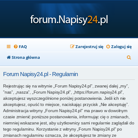
FAQ
Zarejestruj się
Zaloguj się
S
Strona główna
z
Forum Napisy24.pl - Regulamin
u
k
Rejestrując się na witrynie „Forum Napisy24.pl”, zwanej dalej „my”,
”nas”, „nasza”, „Forum Napisy24.pl”, „https://forum.napisy24.pl”,
a
akceptujesz wyszczególnione poniżej postanowienia. Jeśli ich nie
j
akceptujesz, opuść to miejsce, naciskając przycisk „Nie akceptuję”.
Administracja witryny „Forum Napisy24.pl” ma prawo w dowolnym
czasie zmienić poniższe postanowienia, informując cię o zmianach,
niemniej wskazane jest, aby użytkownicy sami regularnie zaglądali do
tego regulaminu. Korzystanie z witryny „Forum Napisy24.pl” po
zmianach regulaminu oznacza, że akceptujesz te zmiany ze