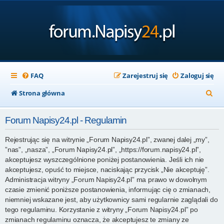
FAQ
Zarejestruj się
Zaloguj się
S
Strona główna
z
Forum Napisy24.pl - Regulamin
u
k
Rejestrując się na witrynie „Forum Napisy24.pl”, zwanej dalej „my”,
”nas”, „nasza”, „Forum Napisy24.pl”, „https://forum.napisy24.pl”,
a
akceptujesz wyszczególnione poniżej postanowienia. Jeśli ich nie
j
akceptujesz, opuść to miejsce, naciskając przycisk „Nie akceptuję”.
Administracja witryny „Forum Napisy24.pl” ma prawo w dowolnym
czasie zmienić poniższe postanowienia, informując cię o zmianach,
niemniej wskazane jest, aby użytkownicy sami regularnie zaglądali do
tego regulaminu. Korzystanie z witryny „Forum Napisy24.pl” po
zmianach regulaminu oznacza, że akceptujesz te zmiany ze