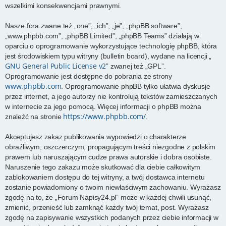
wszelkimi konsekwencjami prawnymi.
Nasze fora zwane też „one”, „ich”, „je”, „phpBB software”,
„www.phpbb.com”, „phpBB Limited”, „phpBB Teams” działają w
oparciu o oprogramowanie wykorzystujące technologię phpBB, która
jest środowiskiem typu witryny (bulletin board), wydane na licencji „
GNU General Public License v2
” zwanej też „GPL”.
Oprogramowanie jest dostępne do pobrania ze strony
www.phpbb.com
. Oprogramowanie phpBB tylko ułatwia dyskusje
przez internet, a jego autorzy nie kontrolują tekstów zamieszczanych
w internecie za jego pomocą. Więcej informacji o phpBB można
https://www.phpbb.com/
znaleźć na stronie
.
Akceptujesz zakaz publikowania wypowiedzi o charakterze
obraźliwym, oszczerczym, propagującym treści niezgodne z polskim
prawem lub naruszającym cudze prawa autorskie i dobra osobiste.
Naruszenie tego zakazu może skutkować dla ciebie całkowitym
zablokowaniem dostępu do tej witryny, a twój dostawca internetu
zostanie powiadomiony o twoim niewłaściwym zachowaniu. Wyrażasz
zgodę na to, że „Forum Napisy24.pl” może w każdej chwili usunąć,
zmienić, przenieść lub zamknąć każdy twój temat, post. Wyrażasz
zgodę na zapisywanie wszystkich podanych przez ciebie informacji w