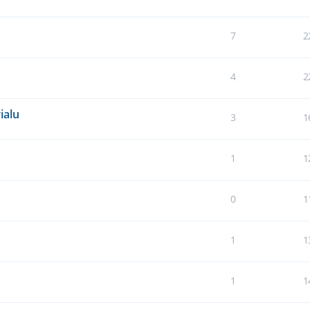
7
2
4
2
ialu
3
1
1
1
0
1
1
1
1
1