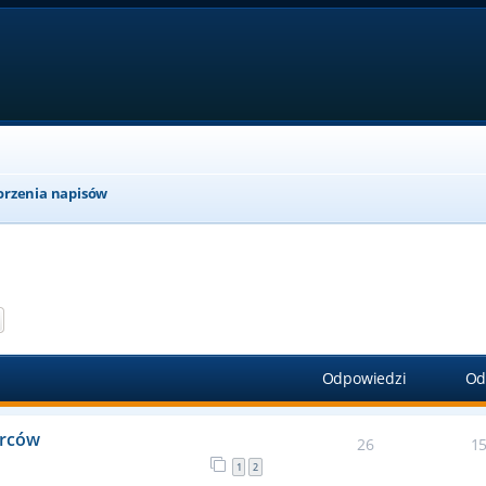
orzenia napisów
aj
Wyszukiwanie zaawansowane
Odpowiedzi
Od
órców
26
1
1
2