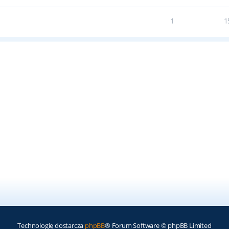
1
1
Technologię dostarcza
phpBB
® Forum Software © phpBB Limited