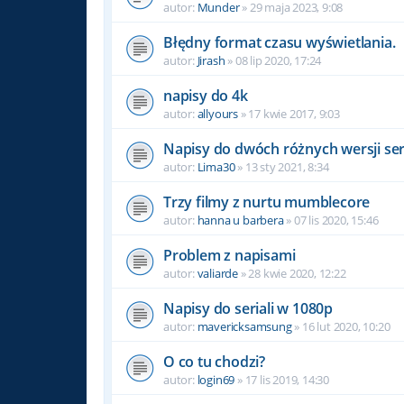
autor:
Munder
» 29 maja 2023, 9:08
Błędny format czasu wyświetlania.
autor:
Jirash
» 08 lip 2020, 17:24
napisy do 4k
autor:
allyours
» 17 kwie 2017, 9:03
Napisy do dwóch różnych wersji ser
autor:
Lima30
» 13 sty 2021, 8:34
Trzy filmy z nurtu mumblecore
autor:
hanna u barbera
» 07 lis 2020, 15:46
Problem z napisami
autor:
valiarde
» 28 kwie 2020, 12:22
Napisy do seriali w 1080p
autor:
mavericksamsung
» 16 lut 2020, 10:20
O co tu chodzi?
autor:
login69
» 17 lis 2019, 14:30