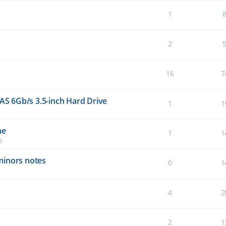
1
2
16
7
S 6Gb/s 3.5-inch Hard Drive
1
1
ne
1
1
5
 minors notes
0
1
4
2
2
1