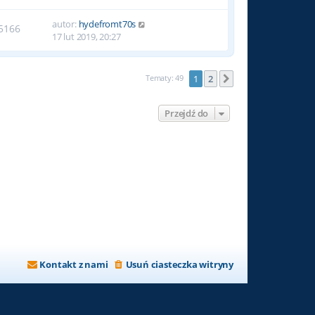
autor:
hydefromt70s
5166
17 lut 2019, 20:27
Tematy: 49
1
2
Następna
Przejdź do
Kontakt z nami
Usuń ciasteczka witryny