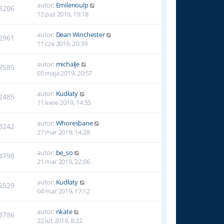
autor:
Emilenoulp
8206
12 paź 2019, 19:18
autor:
Dean Winchester
2961
11 cze 2019, 20:39
autor:
michalje
7585
05 maja 2019, 20:57
autor:
Kudłaty
2485
11 kwie 2019, 14:55
autor:
Whoresbane
3242
27 mar 2019, 14:28
autor:
be_so
4798
21 mar 2019, 22:06
autor:
Kudłaty
2529
04 mar 2019, 17:12
autor:
nkate
3786
22 lut 2019, 8:22