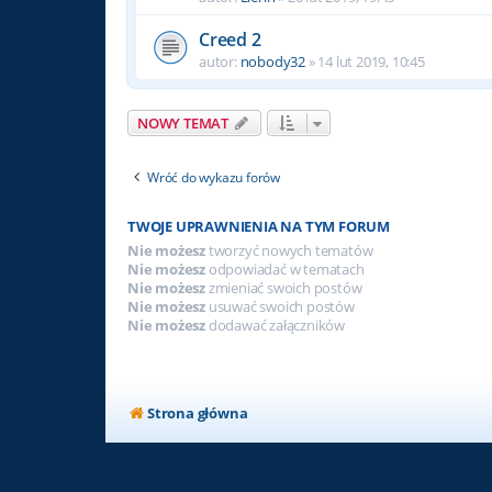
Creed 2
autor:
nobody32
» 14 lut 2019, 10:45
NOWY TEMAT
Wróć do wykazu forów
TWOJE UPRAWNIENIA NA TYM FORUM
Nie możesz
tworzyć nowych tematów
Nie możesz
odpowiadać w tematach
Nie możesz
zmieniać swoich postów
Nie możesz
usuwać swoich postów
Nie możesz
dodawać załączników
Strona główna