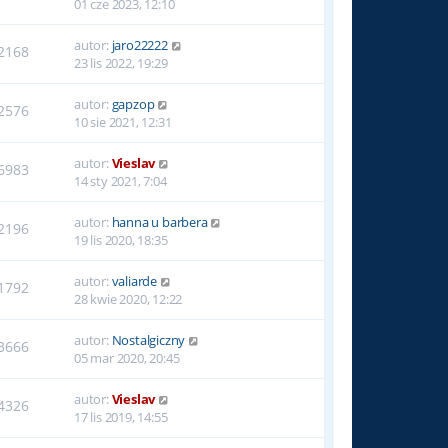
01 cze 2023, 12:10
autor:
jaro22222
2168
23 lis 2022, 19:29
autor:
gapzop
2576
10 sie 2021, 12:31
autor:
Vieslav
6983
14 sty 2021, 7:04
autor:
hanna u barbera
2196
19 lis 2020, 18:35
autor:
valiarde
1792
28 kwie 2020, 12:22
autor:
Nostalgiczny
3666
05 mar 2020, 20:45
autor:
Vieslav
4326
17 lis 2019, 14:55