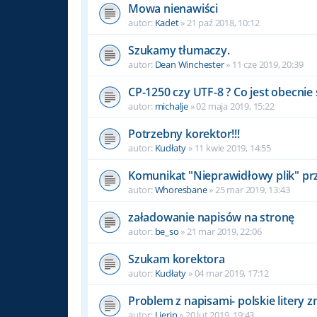
Mowa nienawiści
autor:
Kadet
» 21 paź 2018, 10:12
Szukamy tłumaczy.
autor:
Dean Winchester
» 11 cze 2019, 20:39
CP-1250 czy UTF-8 ? Co jest obecni
autor:
michalje
» 02 maja 2019, 15:22
Potrzebny korektor!!!
autor:
Kudłaty
» 11 kwie 2019, 14:55
Komunikat "Nieprawidłowy plik" pr
autor:
Whoresbane
» 25 mar 2019, 13:43
załadowanie napisów na stronę
autor:
be_so
» 21 mar 2019, 22:06
Szukam korektora
autor:
Kudłaty
» 04 mar 2019, 17:12
Problem z napisami- polskie litery z
autor:
Lierin
» 20 lut 2019, 19:43