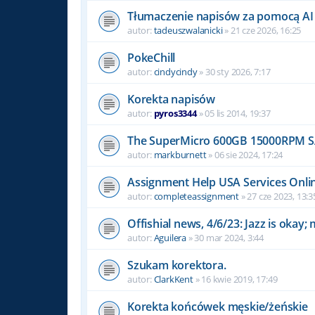
Tłumaczenie napisów za pomocą AI
autor:
tadeuszwalanicki
» 21 cze 2026, 16:25
PokeChill
autor:
cindycindy
» 30 sty 2026, 7:17
Korekta napisów
autor:
pyros3344
» 05 lis 2014, 19:37
The SuperMicro 600GB 15000RPM SA
autor:
markburnett
» 06 sie 2024, 17:24
Assignment Help USA Services Onli
autor:
completeassignment
» 27 cze 2023, 13:3
Offishial news, 4/6/23: Jazz is okay;
autor:
Aguilera
» 30 mar 2024, 3:44
Szukam korektora.
autor:
ClarkKent
» 16 kwie 2019, 17:49
Korekta końcówek męskie/żeńskie