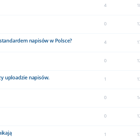
4
1
0
1
e standardem napisów w Polsce?
4
1
0
1
zy uploadzie napisów.
1
1
0
1
0
1
nikają
1
1