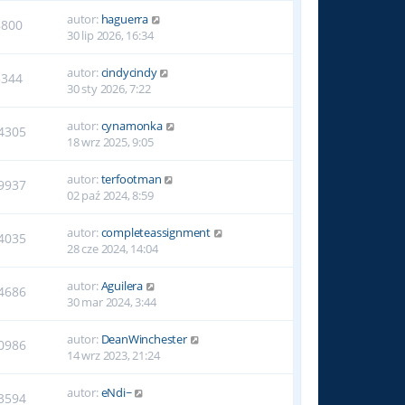
autor:
haguerra
8800
30 lip 2026, 16:34
autor:
cindycindy
5344
30 sty 2026, 7:22
autor:
cynamonka
4305
18 wrz 2025, 9:05
autor:
terfootman
9937
02 paź 2024, 8:59
autor:
completeassignment
4035
28 cze 2024, 14:04
autor:
Aguilera
4686
30 mar 2024, 3:44
autor:
DeanWinchester
0986
14 wrz 2023, 21:24
autor:
eNdi~
3594