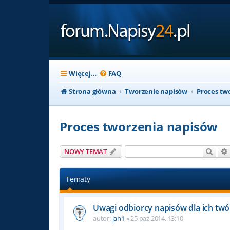
Więcej…
FAQ
Strona główna
Tworzenie napisów
Proces tw
Proces tworzenia napisów
Szuk
NOWY TEMAT
Tematy
Uwagi odbiorcy napisów dla ich tw
autor:
jah1
» 25 paź 2014, 13:10