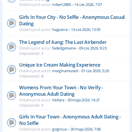
Ostatni post autor:
robert2806
«
14 cze 2026, 7:37
Girls In Your City - No Selfie - Anonymous Casual
Dating
Ostatni post autor:
haguerra
«
13 cze 2026, 13:55
The Legend of Aang: The Last Airbender
Ostatni post autor:
fadedgenuine
«
09 cze 2026, 9:23
Odpowiedzi:
1
Unique Ice Cream Making Experience
Ostatni post autor:
marginamused
«
01 cze 2026, 5:20
Odpowiedzi:
4
Womens From Your Town - No Verify -
Anonymous Adult Dating
Ostatni post autor:
Verlata
«
30 maja 2026, 14:21
Odpowiedzi:
1
Girls In Your Town - Anonymous Adult Dating -
No Selfie
Ostatni post autor:
gvigroux
«
30 maja 2026, 7:06