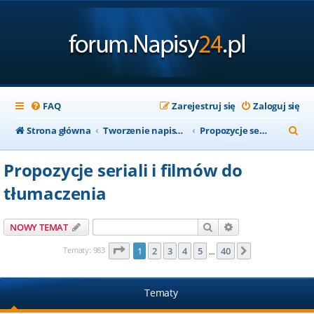
FAQ
Zarejestruj się
Zaloguj się
S
Strona główna
Tworzenie napisów
Propozycje seriali i filmów do tłumaczenia
z
Propozycje seriali i filmów do
u
tłumaczenia
k
a
Szukaj
Wyszukiwanie za
NOWY TEMAT
j
Strona
1
z
40
Tematy: 983
1
2
3
4
5
40
Następna
…
Tematy