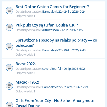
Best Online Casino Games for Beginners?
Ostatni post autor:
Bambaleyla22
«
24 lip 2026, 9:24
Odpowiedzi:
1
Puk puk! Czy są tu fani Louisa C.K. ?
Ostatni post autor:
arturzasada
«
12 lip 2026, 11:53
Sprawdzone sposoby na relaks po pracy — co
polecacie?
Ostatni post autor:
Bambaleyla22
«
09 lip 2026, 9:43
Odpowiedzi:
1
Beast.2022.
Ostatni post autor:
severaltearful
«
09 lip 2026, 6:22
Odpowiedzi:
2
Macao (1952)
Ostatni post autor:
Bambaleyla22
«
23 cze 2026, 12:21
Odpowiedzi:
1
Girls From Your City - No Selfie - Anonymous
Casual Dating