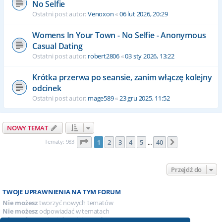
No Selfie
Ostatni post autor:
Venoxon
«
06 lut 2026, 20:29
Womens In Your Town - No Selfie - Anonymous
Casual Dating
Ostatni post autor:
robert2806
«
03 sty 2026, 13:22
Krótka przerwa po seansie, zanim włączę kolejny
odcinek
Ostatni post autor:
mage589
«
23 gru 2025, 11:52
NOWY TEMAT
Strona
1
z
40
Tematy: 983
1
2
3
4
5
40
Następna
…
Przejdź do
TWOJE UPRAWNIENIA NA TYM FORUM
Nie możesz
tworzyć nowych tematów
Nie możesz
odpowiadać w tematach
Nie możesz
zmieniać swoich postów