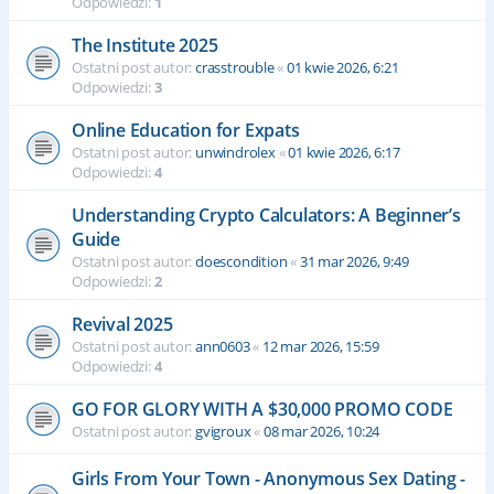
Odpowiedzi:
1
The Institute 2025
Ostatni post autor:
crasstrouble
«
01 kwie 2026, 6:21
Odpowiedzi:
3
Online Education for Expats
Ostatni post autor:
unwindrolex
«
01 kwie 2026, 6:17
Odpowiedzi:
4
Understanding Crypto Calculators: A Beginner’s
Guide
Ostatni post autor:
doescondition
«
31 mar 2026, 9:49
Odpowiedzi:
2
Revival 2025
Ostatni post autor:
ann0603
«
12 mar 2026, 15:59
Odpowiedzi:
4
GO FOR GLORY WITH A $30,000 PROMO CODE
Ostatni post autor:
gvigroux
«
08 mar 2026, 10:24
Girls From Your Town - Anonymous Sex Dating -