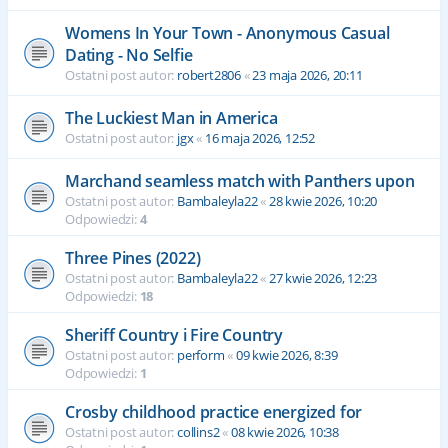
Womens In Your Town - Anonymous Casual
Dating - No Selfie
Ostatni post autor:
robert2806
«
23 maja 2026, 20:11
The Luckiest Man in America
Ostatni post autor:
jgx
«
16 maja 2026, 12:52
Marchand seamless match with Panthers upon
Ostatni post autor:
Bambaleyla22
«
28 kwie 2026, 10:20
Odpowiedzi:
4
Three Pines (2022)
Ostatni post autor:
Bambaleyla22
«
27 kwie 2026, 12:23
Odpowiedzi:
18
Sheriff Country i Fire Country
Ostatni post autor:
perform
«
09 kwie 2026, 8:39
Odpowiedzi:
1
Crosby childhood practice energized for
Ostatni post autor:
collins2
«
08 kwie 2026, 10:38