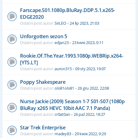
Farscape.S01.1080p.BluRay.DDP.5.1.x265-
EDGE2020
Ostatni post autor:
SirLEO
«
24 lip 2023, 21:03
Unforgotten sezon 5
Ostatni post autor:
edjan23
«
23 kwie 2023, 0:11
Rookie.Of.The.Year.1993.1080p.WEBRip.x264-
[YTS.LT]
Ostatni post autor:
auron315
«
09 sty 2023, 19:07
Poppy Shakespeare
Ostatni post autor:
olo81olo81
«
26 gru 2022, 22:08
Nurse Jackie (2009) Season 1-7 S01-S07 (1080p
BluRay x265 HEVC 10bit AAC 7.1 Panda)
Ostatni post autor:
cr0at0an
«
26 paź 2022, 18:27
Star Trek Enterprise
Ostatni post autor:
madey83
«
29 kwie 2022, 9:29