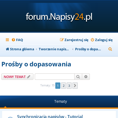
FAQ
Zarejestruj się
Zaloguj się
S
Strona główna
Tworzenie napisów
Prośby o dopasowania
z
Prośby o dopasowania
u
k
Szukaj
Wyszukiwanie za
NOWY TEMAT
a
Tematy: 70
1
2
3
Następna
j
Tematy
Synchronizacja napisów - Tutorial