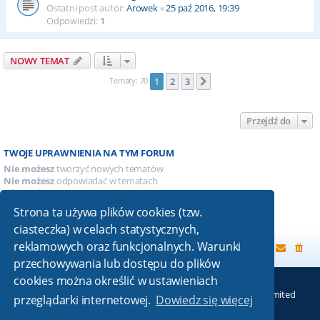
Ostatni post autor:
Arowek
«
25 paź 2016, 19:39
Odpowiedzi:
1
NOWY TEMAT
Tematy: 70
1
2
3
Następna
Przejdź do
TWOJE UPRAWNIENIA NA TYM FORUM
Nie możesz
tworzyć nowych tematów
Nie możesz
odpowiadać w tematach
Nie możesz
zmieniać swoich postów
Nie możesz
usuwać swoich postów
Strona ta używa plików cookies (tzw.
Nie możesz
dodawać załączników
ciasteczka) w celach statystycznych,
reklamowych oraz funkcjonalnych. Warunki
Strona główna
przechowywania lub dostępu do plików
cookies można określić w ustawieniach
Technologię dostarcza
phpBB
® Forum Software © phpBB Limited
przeglądarki internetowej.
Dowiedz się więcej
Absolution style by
Premium phpBB Styles