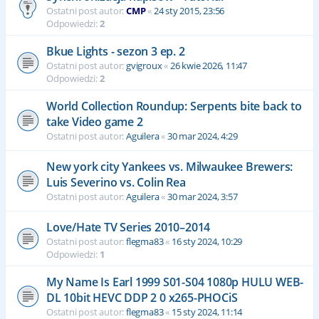
Ostatni post autor:
CMP
«
24 sty 2015, 23:56
Odpowiedzi:
2
Bkue Lights - sezon 3 ep. 2
Ostatni post autor:
gvigroux
«
26 kwie 2026, 11:47
Odpowiedzi:
2
World Collection Roundup: Serpents bite back to
take Video game 2
Ostatni post autor:
Aguilera
«
30 mar 2024, 4:29
New york city Yankees vs. Milwaukee Brewers:
Luis Severino vs. Colin Rea
Ostatni post autor:
Aguilera
«
30 mar 2024, 3:57
Love/Hate TV Series 2010–2014
Ostatni post autor:
flegma83
«
16 sty 2024, 10:29
Odpowiedzi:
1
My Name Is Earl 1999 S01-S04 1080p HULU WEB-
DL 10bit HEVC DDP 2 0 x265-PHOCiS
Ostatni post autor:
flegma83
«
15 sty 2024, 11:14