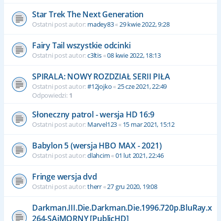
Star Trek The Next Generation
Ostatni post autor:
madey83
«
29 kwie 2022, 9:28
Fairy Tail wszystkie odcinki
Ostatni post autor:
c3ltis
«
08 kwie 2022, 18:13
SPIRALA: NOWY ROZDZIAŁ SERII PIŁA
Ostatni post autor:
#12jojko
«
25 cze 2021, 22:49
Odpowiedzi:
1
Słoneczny patrol - wersja HD 16:9
Ostatni post autor:
Marvel123
«
15 mar 2021, 15:12
Babylon 5 (wersja HBO MAX - 2021)
Ostatni post autor:
dlahcim
«
01 lut 2021, 22:46
Fringe wersja dvd
Ostatni post autor:
therr
«
27 gru 2020, 19:08
Darkman.III.Die.Darkman.Die.1996.720p.BluRay.x
264-SAiMORNY [PublicHD]