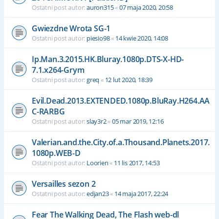
Ostatni post autor:
auron315
«
07 maja 2020, 20:58
Gwiezdne Wrota SG-1
Ostatni post autor:
piesio98
«
14 kwie 2020, 14:08
Ip.Man.3.2015.HK.Bluray.1080p.DTS-X-HD-
7.1.x264-Grym
Ostatni post autor:
greq
«
12 lut 2020, 18:39
Evil.Dead.2013.EXTENDED.1080p.BluRay.H264.AA
C-RARBG
Ostatni post autor:
slay3r2
«
05 mar 2019, 12:16
Valerian.and.the.City.of.a.Thousand.Planets.2017.
1080p.WEB-D
Ostatni post autor:
Loorien
«
11 lis 2017, 14:53
Versailles sezon 2
Ostatni post autor:
edjan23
«
14 maja 2017, 22:24
Fear The Walking Dead, The Flash web-dl