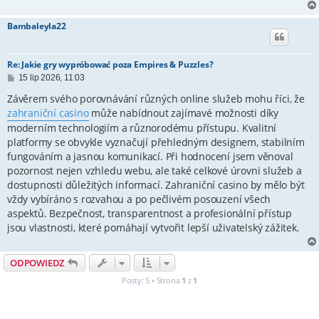
Bambaleyla22
Re: Jakie gry wypróbować poza Empires & Puzzles?
P
15 lip 2026, 11:03
o
s
Závěrem svého porovnávání různých online služeb mohu říci, že
t
zahraniční casino
může nabídnout zajímavé možnosti díky
moderním technologiím a různorodému přístupu. Kvalitní
platformy se obvykle vyznačují přehledným designem, stabilním
fungováním a jasnou komunikací. Při hodnocení jsem věnoval
pozornost nejen vzhledu webu, ale také celkové úrovni služeb a
dostupnosti důležitých informací. Zahraniční casino by mělo být
vždy vybíráno s rozvahou a po pečlivém posouzení všech
aspektů. Bezpečnost, transparentnost a profesionální přístup
jsou vlastnosti, které pomáhají vytvořit lepší uživatelský zážitek.
ODPOWIEDZ
Posty: 5 • Strona
1
z
1