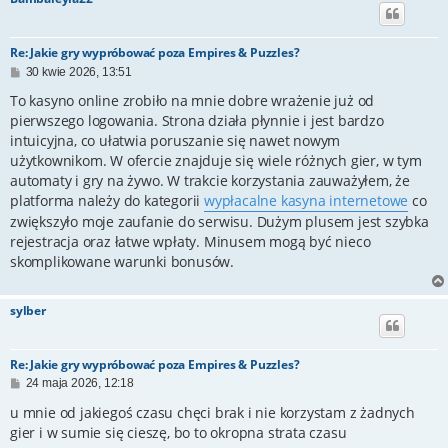
Re: Jakie gry wypróbować poza Empires & Puzzles?
P
30 kwie 2026, 13:51
o
s
To kasyno online zrobiło na mnie dobre wrażenie już od
t
pierwszego logowania. Strona działa płynnie i jest bardzo
intuicyjna, co ułatwia poruszanie się nawet nowym
użytkownikom. W ofercie znajduje się wiele różnych gier, w tym
automaty i gry na żywo. W trakcie korzystania zauważyłem, że
platforma należy do kategorii
wypłacalne kasyna internetowe
co
zwiększyło moje zaufanie do serwisu. Dużym plusem jest szybka
rejestracja oraz łatwe wpłaty. Minusem mogą być nieco
skomplikowane warunki bonusów.
sylber
Re: Jakie gry wypróbować poza Empires & Puzzles?
P
24 maja 2026, 12:18
o
s
u mnie od jakiegoś czasu chęci brak i nie korzystam z żadnych
t
gier i w sumie się cieszę, bo to okropna strata czasu