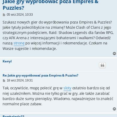
Jakie gry wypróbować poza Empires &
Puzzles?
P
05 wrz 2024, 10:33
o
s
Szukasz nowych gier do wypróbowania poza Empires & Puzzles?
t
Jakie tytuły polecilibyście na zmianę? Może Clash of Clans z jego
strategicznym podejściem, Raid: Shadow Legends dla fanów RPG,
czy AFK Arena z interesującymi bohaterami i walkami? Odwiedź
naszą
stronę
po więcej informacji i rekomendacje. Czekam na
Wasze sugestie i rekomendacje.
Kerryl
Re: Jakie gry wypróbować poza Empires & Puzzles?
P
18 wrz 2024, 19:31
o
s
Tak, oczywiście, mogę polecić grę w
sloty
ostatnio bardzo się od
t
niej uzależniłem. Można nie tylko grać w gry, ale także zarabiać
bardzo duże sumy pieniędzy. Wiadomo, najważniejsze to znaleźć
normalne place zabaw.
Bambaleyla22