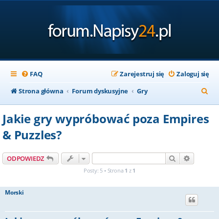
FAQ
Zarejestruj się
Zaloguj się
S
Strona główna
Forum dyskusyjne
Gry
z
Jakie gry wypróbować poza Empires
u
& Puzzles?
k
a
Szukaj
Wyszuki
ODPOWIEDZ
j
Posty: 5 • Strona
1
z
1
Morski