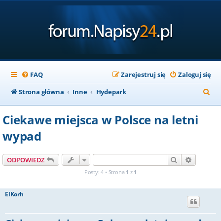
FAQ
Zarejestruj się
Zaloguj się
S
Strona główna
Inne
Hydepark
z
Ciekawe miejsca w Polsce na letni
u
wypad
k
a
Szukaj
Wyszuki
ODPOWIEDZ
j
Posty: 4 • Strona
1
z
1
ElKorh