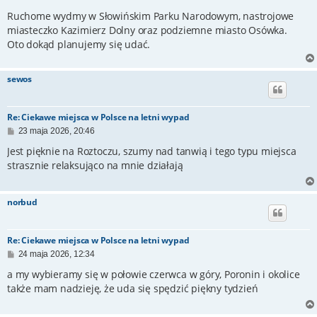
o
s
Ruchome wydmy w Słowińskim Parku Narodowym, nastrojowe
t
miasteczko Kazimierz Dolny oraz podziemne miasto Osówka.
Oto dokąd planujemy się udać.
sewos
Re: Ciekawe miejsca w Polsce na letni wypad
P
23 maja 2026, 20:46
o
s
Jest pięknie na Roztoczu, szumy nad tanwią i tego typu miejsca
t
strasznie relaksująco na mnie działają
norbud
Re: Ciekawe miejsca w Polsce na letni wypad
P
24 maja 2026, 12:34
o
s
a my wybieramy się w połowie czerwca w góry, Poronin i okolice
t
także mam nadzieję, że uda się spędzić piękny tydzień