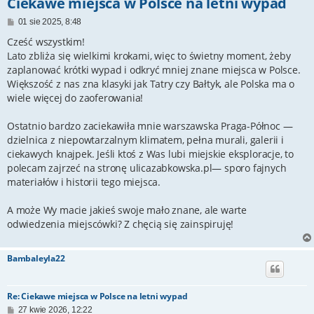
Ciekawe miejsca w Polsce na letni wypad
P
01 sie 2025, 8:48
o
s
Cześć wszystkim!
t
Lato zbliża się wielkimi krokami, więc to świetny moment, żeby
zaplanować krótki wypad i odkryć mniej znane miejsca w Polsce.
Większość z nas zna klasyki jak Tatry czy Bałtyk, ale Polska ma o
wiele więcej do zaoferowania!
Ostatnio bardzo zaciekawiła mnie warszawska Praga-Północ —
dzielnica z niepowtarzalnym klimatem, pełna murali, galerii i
ciekawych knajpek. Jeśli ktoś z Was lubi miejskie eksploracje, to
polecam zajrzeć na stronę ulicazabkowska.pl— sporo fajnych
materiałów i historii tego miejsca.
A może Wy macie jakieś swoje mało znane, ale warte
odwiedzenia miejscówki? Z chęcią się zainspiruję!
Bambaleyla22
Re: Ciekawe miejsca w Polsce na letni wypad
P
27 kwie 2026, 12:22